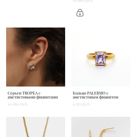
10 980 pуб.
Серьги TROPEA с
Кольцо PALERMO с
аметистовыми фианитами
аметистовым фианитом
10 980 pуб.
9 270 pуб.