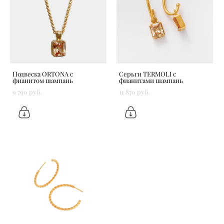
Подвеска ORTONA с
Серьги TERMOLI с
фианитом шампань
фианитами шампань
9 790 pуб.
11 870 pуб.