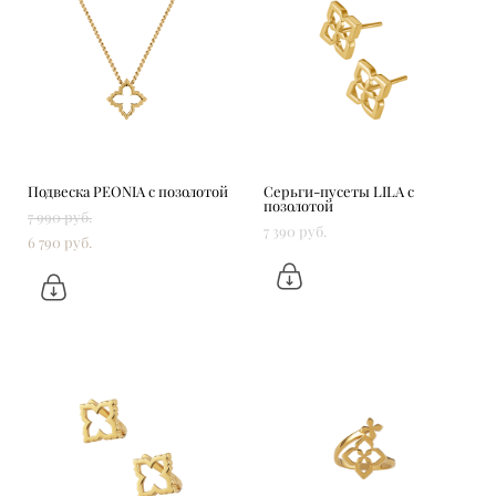
Подвеска PEONIA с позолотой
Серьги-пусеты LILA с
позолотой
7 990 pуб.
7 390 pуб.
6 790 pуб.