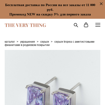
Бесплатная доставка по России на все заказы от 11 000
руб.
Промокод NEW на скидку 5% для первого заказа
THE VERY THING
каталог
>
украшения
>
серьги
>
серьги tropea с аметистовыми
фианитами в родиевом покрытии