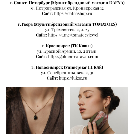
г. Санкт-Петербург (Мультибрендовый магазин DAFNA)
м. Петроградская ул. Кронверская 12
Сайт
: https://dafnashop.ru
г.Тверь (Мультибрендовый магазин TOMATOES)
ул. Трёхсвятская, д. 25
Сайт
: https://t.me/tomatoesjewel
г. Красноярск (ТК Квант)
ул. Красной Армии, 10, 2 этаж
Сайт
: http://golden-caravan.com
г. Новосибирск (Универмаг LUKSÉ)
ул. Серебренниковская, 31
Сайт
: https://lukse.ru