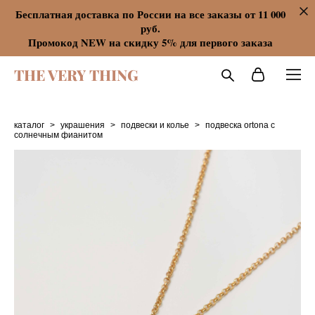
Бесплатная доставка по России на все заказы от 11 000
руб.
Промокод NEW на скидку 5% для первого заказа
THE VERY THING
каталог
>
украшения
>
подвески и колье
>
подвеска ortona с
солнечным фианитом