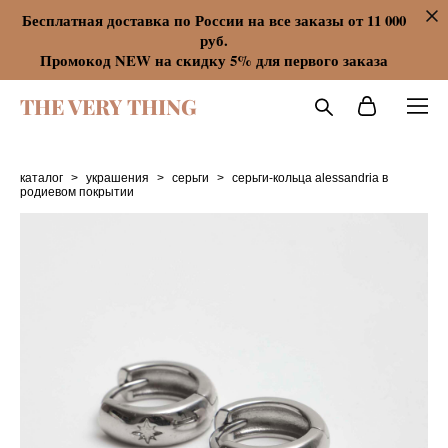
Бесплатная доставка по России на все заказы от 11 000
руб.
Промокод NEW на скидку 5% для первого заказа
THE VERY THING
каталог
>
украшения
>
серьги
>
серьги-кольца alessandria в
родиевом покрытии