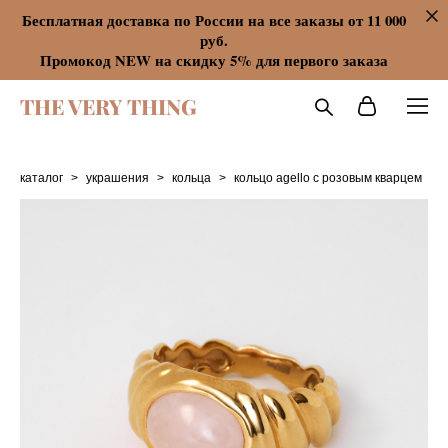
Бесплатная доставка по России на все заказы от 11 000
руб.
Промокод NEW на скидку 5% для первого заказа
THE VERY THING
каталог
>
украшения
>
кольца
>
кольцо agello с розовым кварцем