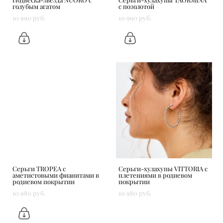
Подвеска-звезда NUORO с
Серьги-хулахупы TAORMINA
голубым агатом
с позолотой
10 990 pуб.
10 990 pуб.
Серьги TROPEA с
Серьги-хулахупы VITTORIA c
аметистовыми фианитами в
плетениями в родиевом
родиевом покрытии
покрытии
10 980 pуб.
10 980 pуб.