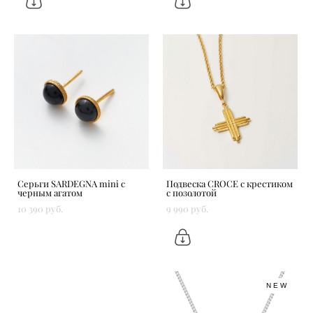
Серьги SARDEGNA mini с
Подвеска CROCE с крестиком
черным агатом
с позолотой
10 390 pуб.
9 990 pуб.
NEW