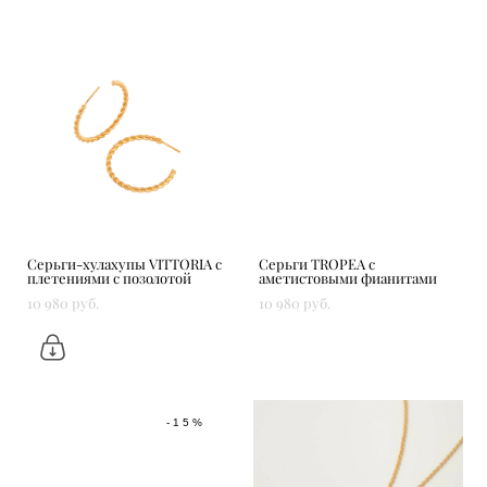
Серьги-хулахупы VITTORIA c
Серьги TROPEA с
плетениями с позолотой
аметистовыми фианитами
10 980 pуб.
10 980 pуб.
-15%