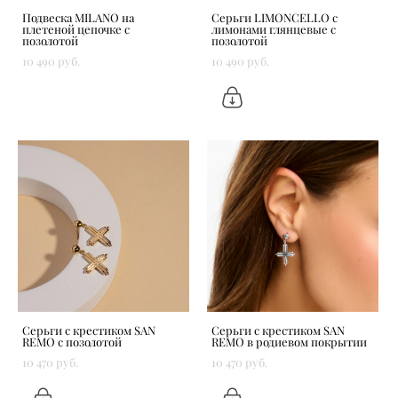
Подвеска MILANO на
Серьги LIMONCELLO с
плетеной цепочке с
лимонами глянцевые с
позолотой
позолотой
10 490 pуб.
10 490 pуб.
Серьги с крестиком SAN
Серьги с крестиком SAN
REMO с позолотой
REMO в родиевом покрытии
10 470 pуб.
10 470 pуб.