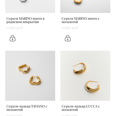
Серьги MARINO nuovo в
Серьги MARINO nuovo с
родиевом покрытии
позолотой
13 890 pуб.
13 890 pуб.
Серьги-кольца TAVIANO с
Серьги-кольца LUCCA с
позолотой
позолотой
13 690 pуб.
13 590 pуб.