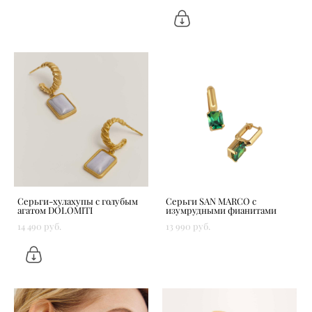
Серьги-хулахупы с голубым
Серьги SAN MARCO с
агатом DOLOMITI
изумрудными фианитами
14 490 pуб.
13 990 pуб.