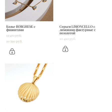
Колье BORGHESE с
Серьги LIMONCELLO с
фианитами
лимонами фактурные с
позолотой
12 470 pуб.
10 490 pуб.
10 590 pуб.