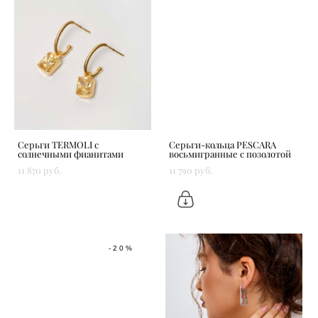
Серьги TERMOLI с
Серьги-кольца PESCARA
солнечными фианитами
восьмигранные с позолотой
11 870 pуб.
11 790 pуб.
-20%