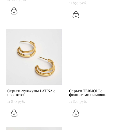
11 870 pуб.
Серьги-хулахупы LATINA с
Серьги TERMOLI с
позолотой
фианитами шампань
11 870 pуб.
11 870 pуб.