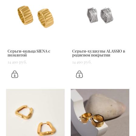
Серьги-кольца SIENA с
Серьги-хулахупы ALASSIO в
позолотой
родиевом покрытии
14 490 pуб.
14 490 pуб.