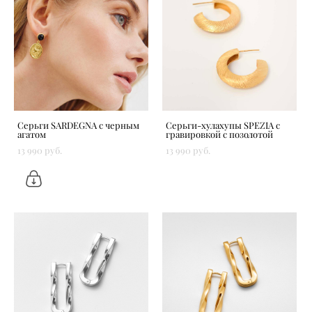
Серьги SARDEGNA с черным
Серьги-хулахупы SPEZIA c
агатом
гравировкой с позолотой
13 990 pуб.
13 990 pуб.