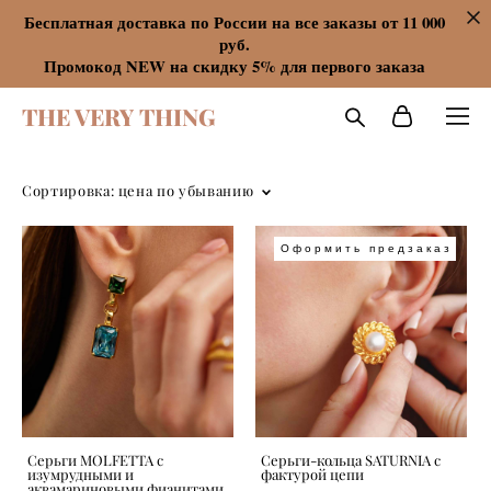
Бесплатная доставка по России на все заказы от 11 000
руб.
Промокод NEW на скидку 5% для первого заказа
THE VERY THING
Сортировка:
цена по убыванию
Оформить предзаказ
Серьги MOLFETTA с
Серьги-кольца SATURNIA с
изумрудными и
фактурой цепи
аквамариновыми фианитами