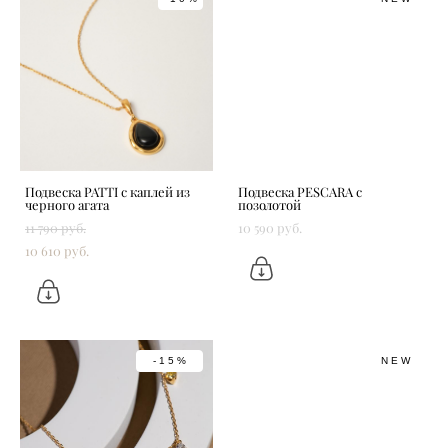
Подвеска PATTI с каплей из
Подвеска PESCARA с
черного агата
позолотой
11 790 pуб.
10 590 pуб.
10 610 pуб.
-15%
NEW