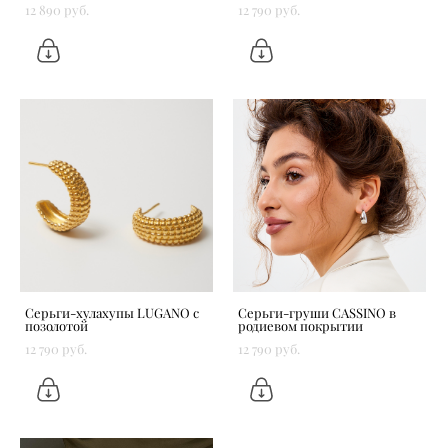
12 890 pуб.
12 790 pуб.
Серьги-хулахупы LUGANO с
Серьги-груши CASSINO в
позолотой
родиевом покрытии
12 790 pуб.
12 790 pуб.