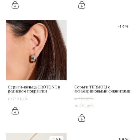
-10%
Серьги-кольца CROTONE в
Серьги TERMOLI с
родиевом покрытии
аквамариновыми фианитами
10 780 pуб.
11 870 pуб.
10 683 pуб.
-10%
NEW