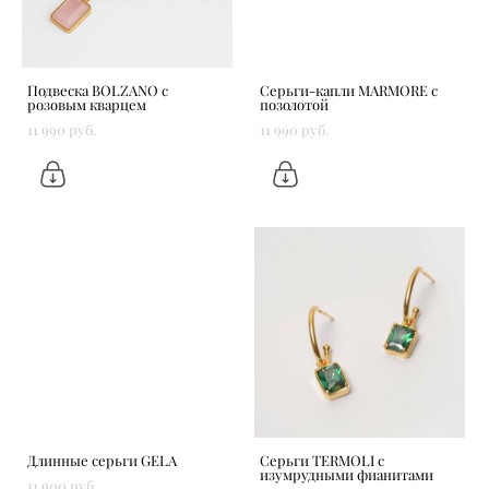
Подвеска BOLZANO с
Серьги-капли MARMORE с
розовым кварцем
позолотой
11 990 pуб.
11 990 pуб.
Длинные серьги GELA
Серьги TERMOLI с
изумрудными фианитами
11 900 pуб.