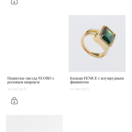
Подвеска-звезда NUORO с
Кольцо FENICE с изумрудным
розовым кварцем
фианитом
10 990 pуб.
10 990 pуб.