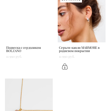
Подвеска с сердоликом
Серьги-капли MARMORE в
BOLZANO
родиевом покрытии
11 990 pуб.
11 990 pуб.