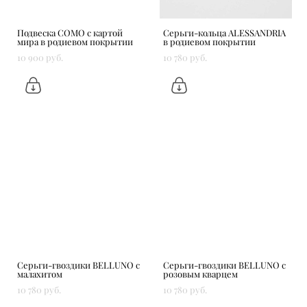
Подвеска COMO с картой
Серьги-кольца ALESSANDRIA
мира в родиевом покрытии
в родиевом покрытии
10 900 pуб.
10 780 pуб.
Серьги-гвоздики BELLUNO c
Серьги-гвоздики BELLUNO с
малахитом
розовым кварцем
10 780 pуб.
10 780 pуб.