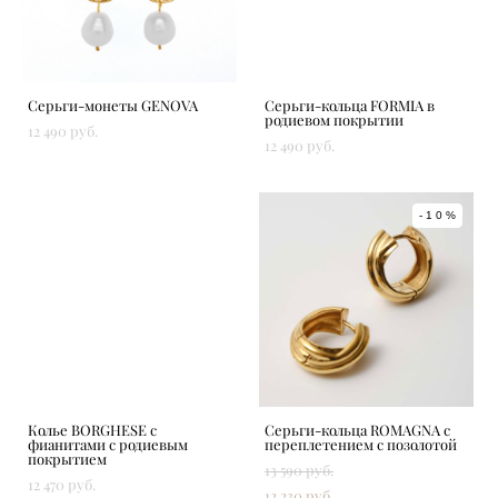
Серьги-монеты GENOVA
Серьги-кольца FORMIA в
родиевом покрытии
12 490 pуб.
12 490 pуб.
-10%
Колье BORGHESE с
Серьги-кольца ROMAGNA с
фианитами c родиевым
переплетением с позолотой
покрытием
13 590 pуб.
12 470 pуб.
12 230 pуб.