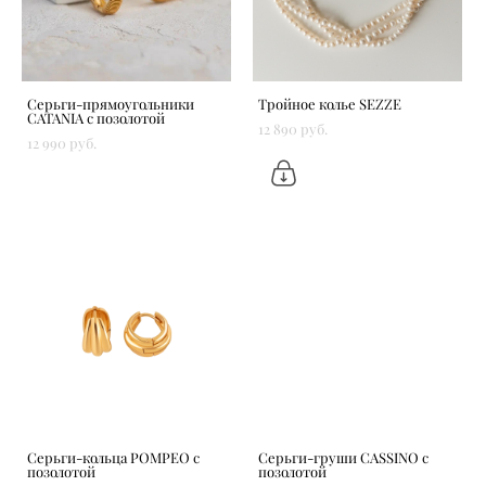
Серьги-прямоугольники
Тройное колье SEZZE
CATANIA с позолотой
12 890 pуб.
12 990 pуб.
Серьги-кольца POMPEO с
Серьги-груши CASSINO с
позолотой
позолотой