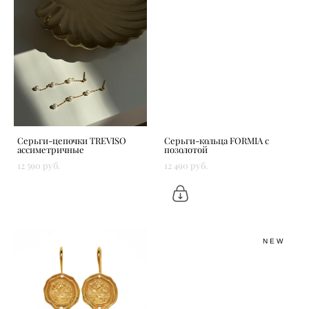
Серьги-цепочки TREVISO
Серьги-кольца FORMIA с
ассиметричные
позолотой
12 590 pуб.
12 490 pуб.
NEW